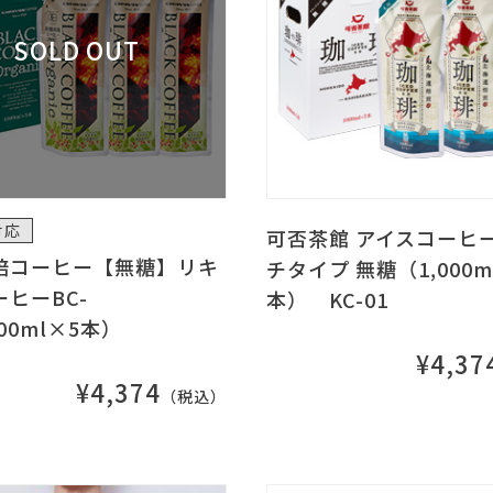
対応
可否茶館 アイスコーヒー
培コーヒー【無糖】リキ
チタイプ 無糖（1,000m
ヒーBC-
本） KC-01
000ml×5本）
¥4,37
¥4,374
（税込）