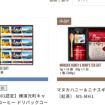
対応
マヌカハニー＆ニナス
001認定】横濱元町キャ
（紅茶） NS-MH1
コーヒー ドリパックコー