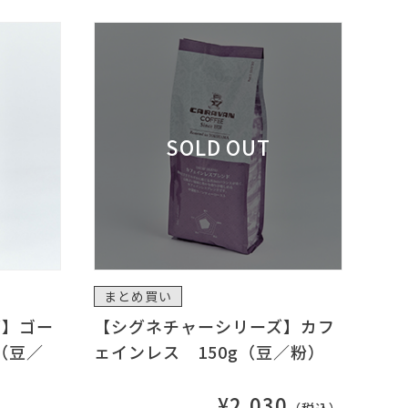
まとめ買い
ズ】ゴー
【シグネチャーシリーズ】カフ
（豆／
ェインレス 150g（豆／粉）
¥2,030