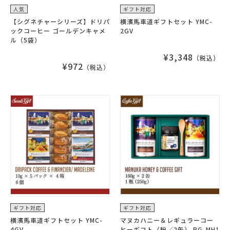
人気
ギフト対応
【シグネチャーシリーズ】ドリパ
横濱馬車道ギフトセット YMC-
ックコーヒー ゴールデンキャメ
2GV
ル（5袋）
¥3,348
（税込）
¥972
（税込）
ギフト対応
ギフト対応
横濱馬車道ギフトセット YMC-
マヌカハニー＆レギュラーコー
4GV
ヒーギフト（粉／2缶） RG-MH1