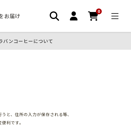
0
ーをお届け
ラバンコーヒーについて
録
行うと、住所の入力が保存される等、
変便利です。