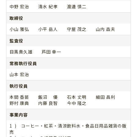
中野 宏治 清水 紀孝 渡邊 慎二
取締役
小山 雅弘 小平 岳人 守屋 茂之 山内 森夫
監査役
目黒貴久雄 芦田 幸一
常務執行役員
山本 宏治
執行役員
本間 香苗 飯沼 優 石本 丈明 細田 昌利
野村 康典 内藤 良智 今中 隆之
事業内容
1 ) コーヒー・紅茶・清涼飲料水・食品日用品雑貨の販
売