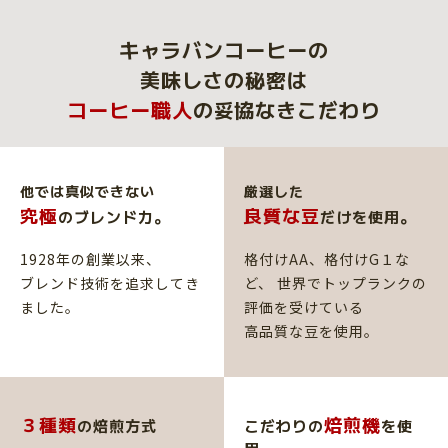
キャラバンコーヒーの
美味しさの秘密は
コーヒー職⼈
の妥協なきこだわり
他では真似できない
厳選した
究極
良質な豆
のブレンド⼒。
だけを
使用。
1928年の創業以来、
格付けAA、格付けG１な
ブレンド技術を追求してき
ど、
世界でトップランクの
ました。
評価を受けている
高品質な豆を使用。
３種類
焙煎機
の
焙煎方式
こだわりの
を使