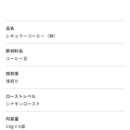
品名
レギュラーコーヒー（粉）
原材料名
コーヒー豆
焙煎度
浅煎り
ローストレベル
シナモンロースト
内容量
10g×5袋