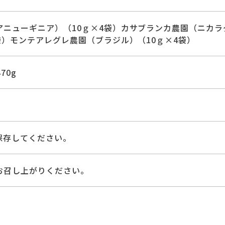
アニューギニア）（10ｇ×4袋）カサブランカ農園（ニカラ
袋）モンテアレグレ農園（ブラジル）（10ｇ×4袋）
70g
保存してください。
お召し上がりください。