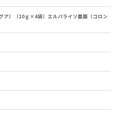
グア）（10ｇ×4袋）エルパライソ農園（コロン