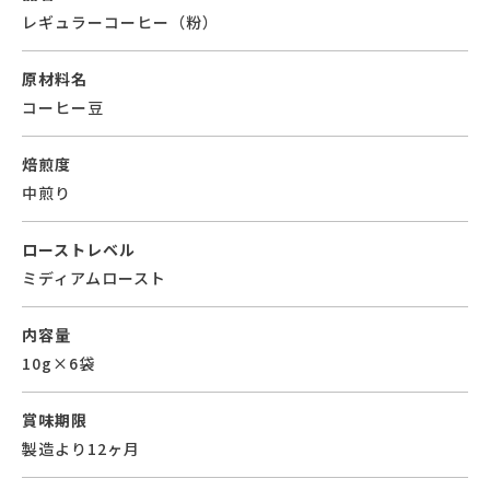
レギュラーコーヒー（粉）
原材料名
コーヒー豆
焙煎度
中煎り
ローストレベル
ミディアムロースト
内容量
10g×6袋
賞味期限
製造より12ヶ月