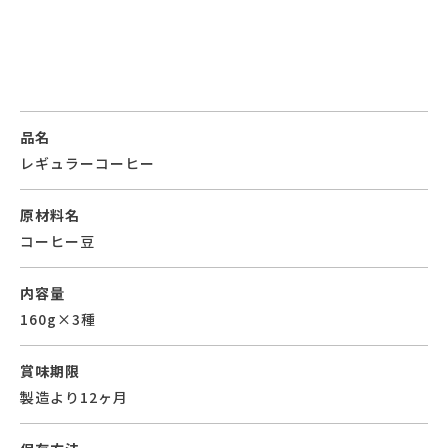
品名
レギュラーコーヒー
原材料名
コーヒー豆
内容量
160g×3種
賞味期限
製造より12ヶ月