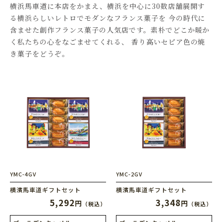
横浜馬車道に本店をかまえ、横浜を中心に30数店舗展開す
る横浜らしいレトロでモダンなフランス菓子を
今の時代に
含ませた創作フランス菓子の人気店です。素朴でどこか暖か
く私たちの心をなごませてくれる、
香り高いセピア色の焼
き菓子をどうぞ。
YMC-4GV
YMC-2GV
横濱馬車道ギフトセット
横濱馬車道ギフトセット
5,292
3,348
円
円
（税込）
（税込）