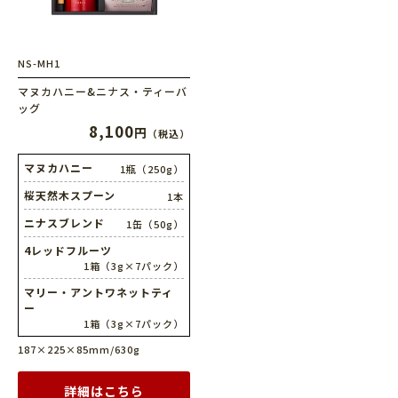
NS-MH1
マヌカハニー&ニナス・ティーバ
ッグ
8,100
円
（税込）
マヌカハニー
1瓶（250g）
桜天然木スプーン
1本
ニナスブレンド
1缶（50g）
4レッドフルーツ
1箱（3g×7パック）
マリー・アントワネットティ
ー
1箱（3g×7パック）
187×225×85mm/630g
詳細はこちら