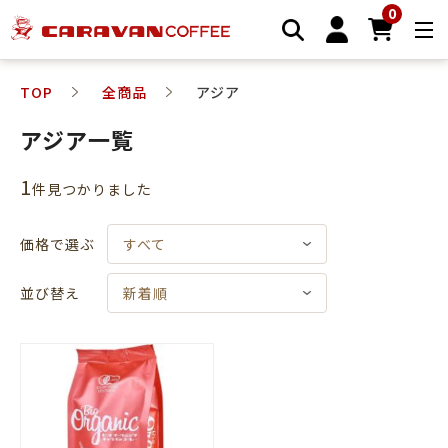
0
TOP
全商品
アジア
アジア一覧
1
件⾒つかりました
価格で選ぶ
すべて
並び替え
新着順